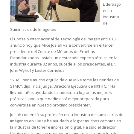
Liderazgo
en la
Industria
de
Suministros de Imágenes
El Consejo Internacional de Tecnología de Imagen (Int’l ITC)
anunció hoy que Mike Josiah va a convertirse en el tercer
presidente del Comité de Métodos de Pruebas
Estandarizadas. Josiah, un destacado experto técnico en la
industria durante 32 años, sucede a los presidentes, el Dr.
John Wyhof y Lester Cornelius.
“STMC tiene mucho orgullo de que Mike tome las riendas de
STMC”, dijo Tricia Judge, Directora Ejecutiva de Int’l ITC. ” Ha
llevado años ayudando la industria a lograr las mejores
prácticas, por lo que nadie está mejor preparado para
convertirse en nuestro próximo presidente”.
Josiah comenzó su profesión en la industria de suministros de
imágenes en 1987 y ha ayudado a lograr muchos cambios en
la industria de tóner e impresión digital. Ha sido el director
técnico de Uninet, un proveedor mayor para la industria de