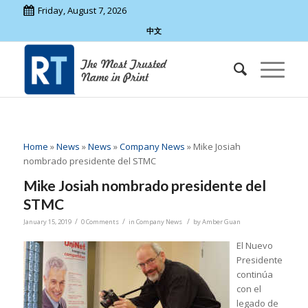
Friday, August 7, 2026
中文
Home
»
News
»
News
»
Company News
»
Mike Josiah
nombrado presidente del STMC
Mike Josiah nombrado presidente del
STMC
/
/
/
January 15, 2019
0 Comments
in
Company News
by
Amber Guan
El Nuevo
Presidente
continúa
con el
legado de